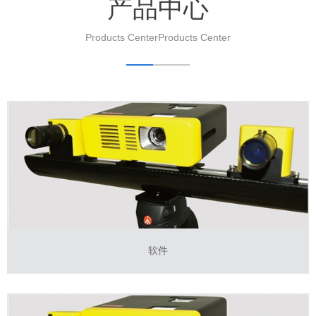
产品中心
Products CenterProducts Center
软件