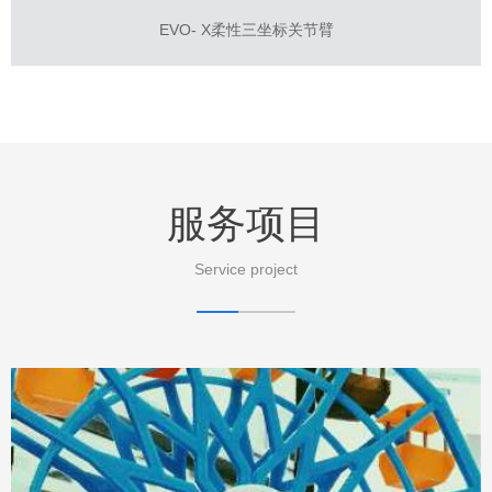
EVO- X柔性三坐标关节臂
服务项目
Service project