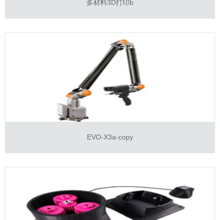
多材料3D打印b
EVO-X3a-copy